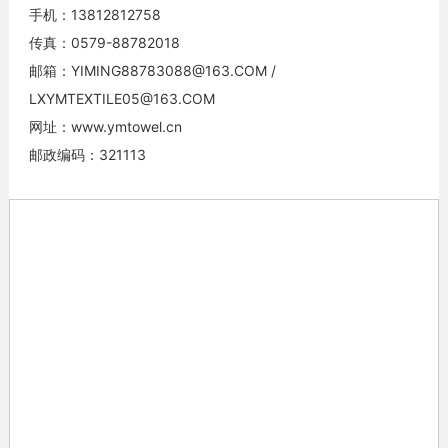
手机：
13812812758
传真：0579-88782018
邮箱：
YIMING88783088@163.COM
/
LXYMTEXTILE05@163.COM
网址：
www.ymtowel.cn
邮政编码：321113